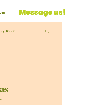
Message us!
via
s y Todas
as
e.